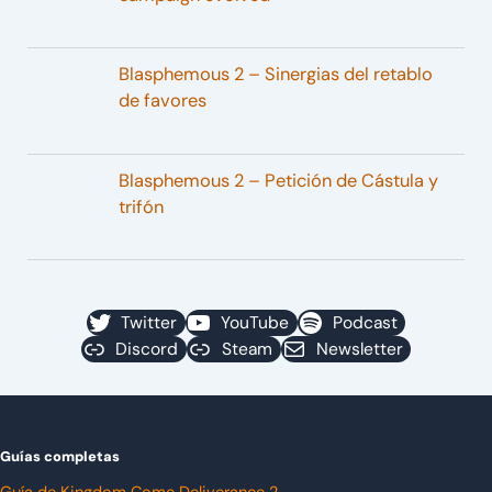
Blasphemous 2 – Sinergias del retablo
de favores
Blasphemous 2 – Petición de Cástula y
trifón
Twitter
YouTube
Podcast
Discord
Steam
Newsletter
Guías completas