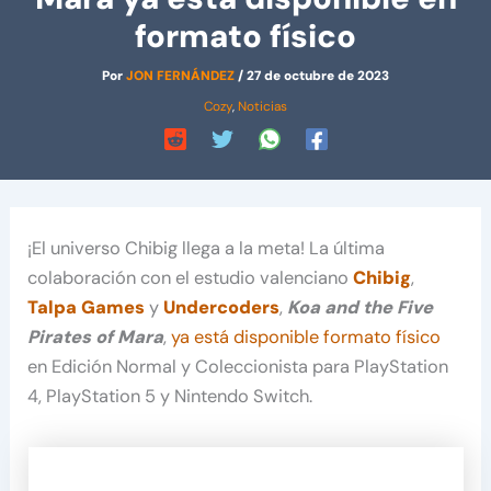
formato físico
Por
JON FERNÁNDEZ
/
27 de octubre de 2023
Cozy
,
Noticias
¡El universo Chibig llega a la meta! La última
colaboración con el estudio valenciano
Chibig
,
Talpa Games
y
Undercoders
,
Koa and the Five
Pirates of Mara
,
ya está disponible formato físico
en Edición Normal y Coleccionista para PlayStation
4, PlayStation 5 y Nintendo Switch.