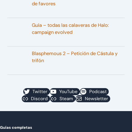
de favores
Guía – todas las calaveras de Halo:
campaign evolved
Blasphemous 2 – Petición de Cástula y
trifón
Twitter
YouTube
Podcast
Discord
Steam
Newsletter
Guías completas