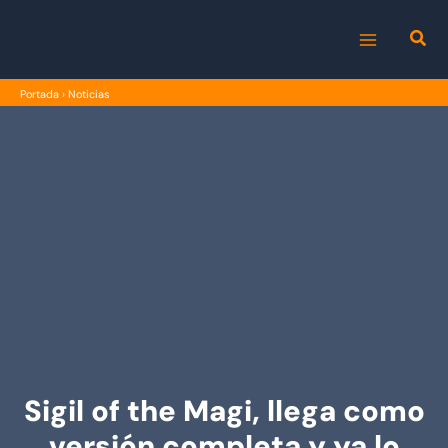
Ir
al
MAIN
contenido
Portada
›
Noticias
MENU
Sigil of the Magi, llega como
versión completa y ya lo