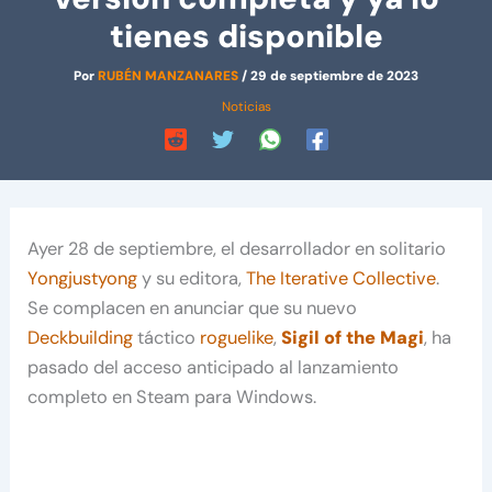
tienes disponible
Por
RUBÉN MANZANARES
/
29 de septiembre de 2023
Noticias
Ayer 28 de septiembre, el desarrollador en solitario
Yongjustyong
y su editora,
The Iterative Collective
.
Se complacen en anunciar que su nuevo
Deckbuilding
táctico
roguelike
,
Sigil of the Magi
, ha
pasado del acceso anticipado al lanzamiento
completo en Steam para Windows.