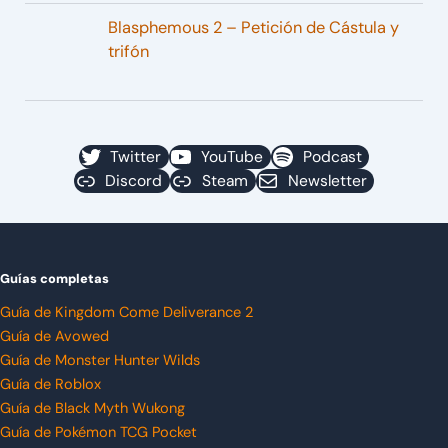
Blasphemous 2 – Petición de Cástula y
trifón
Twitter
YouTube
Podcast
Discord
Steam
Newsletter
Guías completas
Guía de Kingdom Come Deliverance 2
Guía de Avowed
Guía de Monster Hunter Wilds
Guía de Roblox
Guía de Black Myth Wukong
Guía de Pokémon TCG Pocket