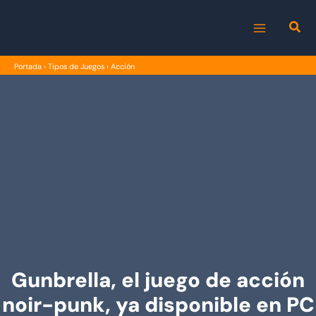
Ir
al
MAIN
contenido
Portada
›
Tipos de Juegos
›
Acción
MENU
Gunbrella, el juego de acción
noir-punk, ya disponible en PC