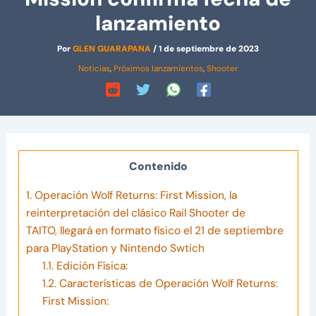
lanzamiento
Por
GLEN GUARAPANA
/
1 de septiembre de 2023
Noticias
,
Próximos lanzamientos
,
Shooter
Contenido
1.
Operación Wolf Returns: First Mission, la
reinterpretación del clásico Rail Shooter de
TAITO, llegará en formato físico el 21 de septiembre
para PlayStation y Nintendo Swtich
1.1.
Edición Física:
1.2.
Características de Operación Wolf Returns:
First Mission: