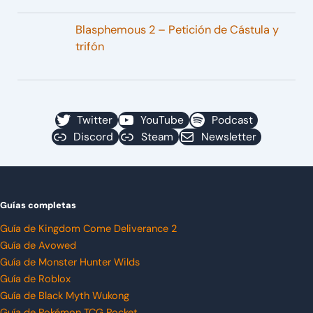
Blasphemous 2 – Petición de Cástula y
trifón
Twitter
YouTube
Podcast
Discord
Steam
Newsletter
Guías completas
Guía de Kingdom Come Deliverance 2
Guía de Avowed
Guía de Monster Hunter Wilds
Guía de Roblox
Guía de Black Myth Wukong
Guía de Pokémon TCG Pocket