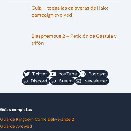
Guía – todas las calaveras de Halo:
campaign evolved
Blasphemous 2 – Petición de Cástula y
trifón
Twitter
YouTube
Podcast
Discord
Steam
Newsletter
Guías completas
Guía de Kingdom Come Deliverance 2
Guía de Avowed