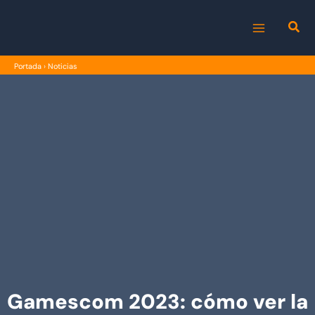
Ir
al
MAIN
contenido
Portada
›
Noticias
MENU
Gamescom 2023: cómo ver la