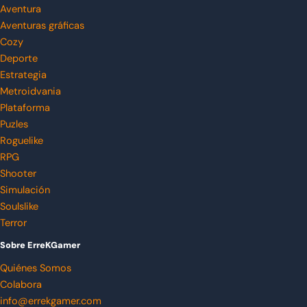
Aventura
Aventuras gráficas
Cozy
Deporte
Estrategia
Metroidvania
Plataforma
Puzles
Roguelike
RPG
Shooter
Simulación
Soulslike
Terror
Sobre ErreKGamer
Quiénes Somos
Colabora
info@errekgamer.com