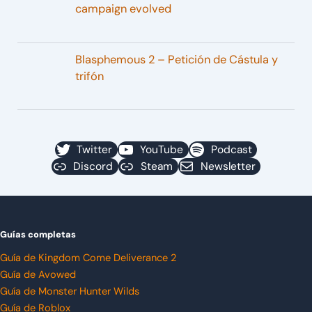
campaign evolved
Blasphemous 2 – Petición de Cástula y
trifón
Twitter
YouTube
Podcast
Discord
Steam
Newsletter
Guías completas
Guía de Kingdom Come Deliverance 2
Guía de Avowed
Guía de Monster Hunter Wilds
Guía de Roblox