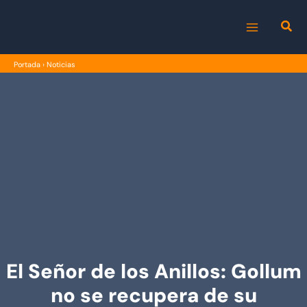
Ir
al
MAIN
contenido
Portada
›
Noticias
MENU
El Señor de los Anillos: Gollum
no se recupera de su