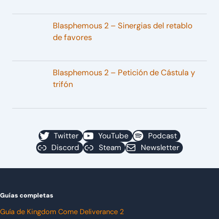
Blasphemous 2 – Sinergias del retablo
de favores
Blasphemous 2 – Petición de Cástula y
trifón
Twitter
YouTube
Podcast
Discord
Steam
Newsletter
Guías completas
Guía de Kingdom Come Deliverance 2