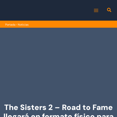
Ir
al
MAIN
contenido
Portada
›
Noticias
MENU
The Sisters 2 – Road to Fame
llegará en formato físico para