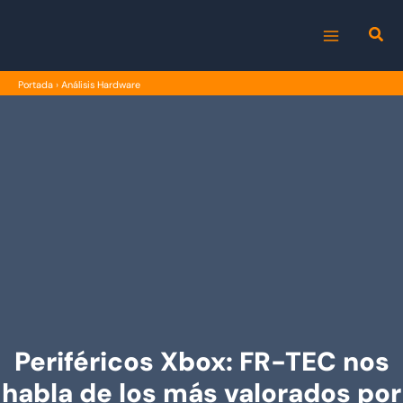
Ir
al
MAIN
contenido
Portada
›
Análisis Hardware
MENU
Periféricos Xbox: FR-TEC nos
habla de los más valorados por