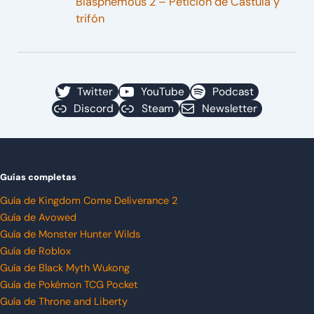
Blasphemous 2 – Petición de Cástula y
trifón
Twitter
YouTube
Podcast
Discord
Steam
Newsletter
Guías completas
Guía de Kingdom Come Deliverance 2
Guía de Avowed
Guía de Monster Hunter Wilds
Guía de Roblox
Guía de Black Myth Wukong
Guía de Pokémon TCG Pocket
Guía de Throne and Liberty