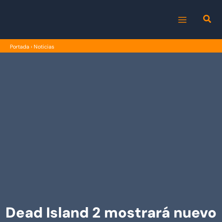
Ir
al
MAIN
contenido
Portada
›
Noticias
MENU
Dead Island 2 mostrará nuevo