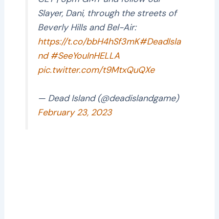
Slayer, Dani, through the streets of
Beverly Hills and Bel-Air:
https://t.co/bbH4hSf3mK
#DeadIsla
nd
#SeeYouInHELLA
pic.twitter.com/t9MtxQuQXe
— Dead Island (@deadislandgame)
February 23, 2023