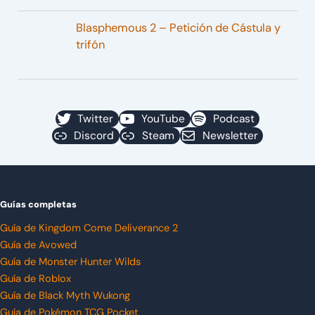
Blasphemous 2 – Petición de Cástula y
trifón
Twitter
YouTube
Podcast
Discord
Steam
Newsletter
Guías completas
Guía de Kingdom Come Deliverance 2
Guía de Avowed
Guía de Monster Hunter Wilds
Guía de Roblox
Guía de Black Myth Wukong
Guía de Pokémon TCG Pocket