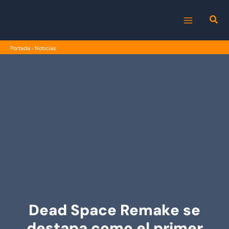
Ir
al
MAIN
contenido
Portada
›
Noticias
MENU
Dead Space Remake se
destapa como el primer