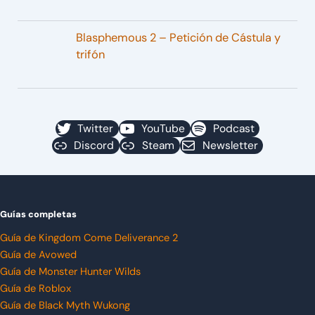
Blasphemous 2 – Petición de Cástula y
trifón
Twitter
YouTube
Podcast
Discord
Steam
Newsletter
Guías completas
Guía de Kingdom Come Deliverance 2
Guía de Avowed
Guía de Monster Hunter Wilds
Guía de Roblox
Guía de Black Myth Wukong