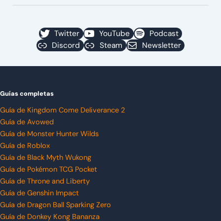
Twitter
YouTube
Podcast
Discord
Steam
Newsletter
Guías completas
Guía de Kingdom Come Deliverance 2
Guía de Avowed
Guía de Monster Hunter Wilds
Guía de Roblox
Guía de Black Myth Wukong
Guía de Pokémon TCG Pocket
Guía de Throne and Liberty
Guía de Genshin Impact
Guía de Dragon Ball Sparking Zero
Guía de Donkey Kong Bananza