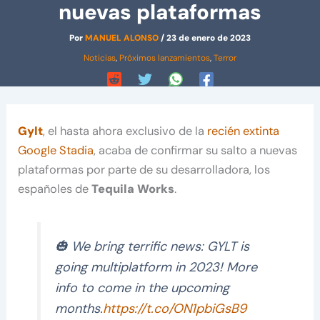
nuevas plataformas
Por
MANUEL ALONSO
/
23 de enero de 2023
Noticias
,
Próximos lanzamientos
,
Terror
Gylt
, el hasta ahora exclusivo de la
recién extinta
Google Stadia
, acaba de confirmar su salto a nuevas
plataformas por parte de su desarrolladora, los
españoles de
Tequila Works
.
🎃 We bring terrific news: GYLT is
going multiplatform in 2023! More
info to come in the upcoming
months.
https://t.co/ON1pbiGsB9