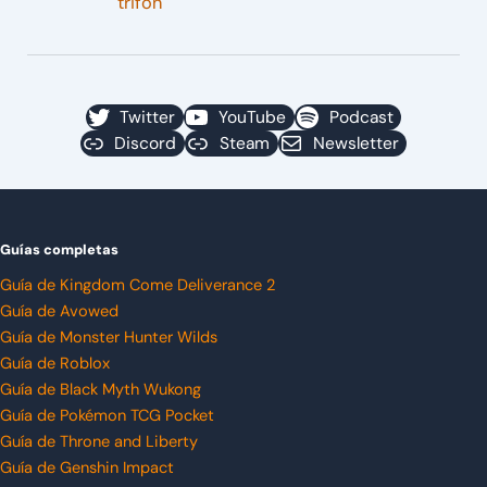
trifón
Twitter
YouTube
Podcast
Discord
Steam
Newsletter
Guías completas
Guía de Kingdom Come Deliverance 2
Guía de Avowed
Guía de Monster Hunter Wilds
Guía de Roblox
Guía de Black Myth Wukong
Guía de Pokémon TCG Pocket
Guía de Throne and Liberty
Guía de Genshin Impact