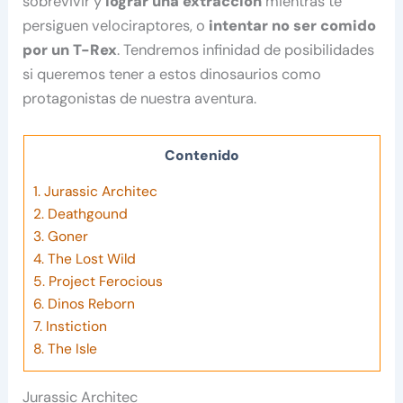
sobrevivir y
lograr una extracción
mientras te
persiguen velociraptores, o
intentar no ser comido
por un T-Rex
. Tendremos infinidad de posibilidades
si queremos tener a estos dinosaurios como
protagonistas de nuestra aventura.
Contenido
1.
Jurassic Architec
2.
Deathgound
3.
Goner
4.
The Lost Wild
5.
Project Ferocious
6.
Dinos Reborn
7.
Instiction
8.
The Isle
Jurassic Architec