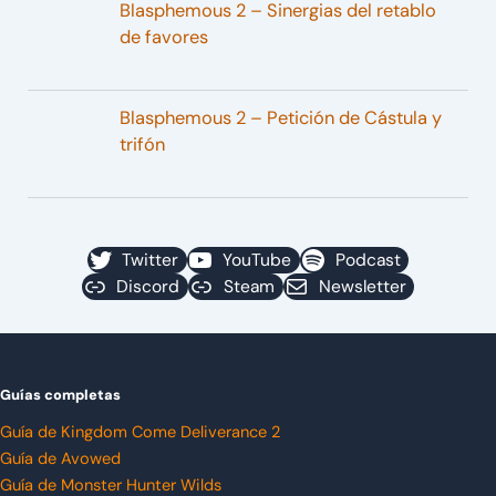
Blasphemous 2 – Sinergias del retablo
de favores
Blasphemous 2 – Petición de Cástula y
trifón
Twitter
YouTube
Podcast
Discord
Steam
Newsletter
Guías completas
Guía de Kingdom Come Deliverance 2
Guía de Avowed
Guía de Monster Hunter Wilds