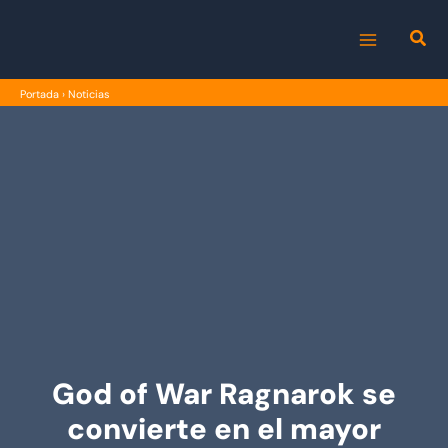
Ir
al
MAIN
contenido
Portada
›
Noticias
MENU
God of War Ragnarok se
convierte en el mayor