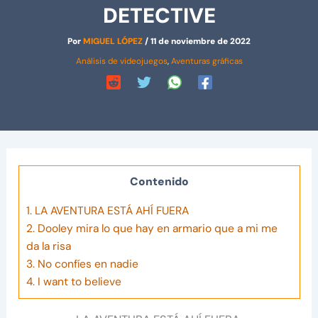
DETECTIVE
Por
MIGUEL LÓPEZ
/
11 de noviembre de 2022
Análisis de videojuegos
,
Aventuras gráficas
Contenido
1.
LA AVENTURA ESTÁ AHÍ FUERA
2.
Dooley mira lo que hay en armario que a mi me
da la risa
3.
No confíes en nadie
4.
I want to believe