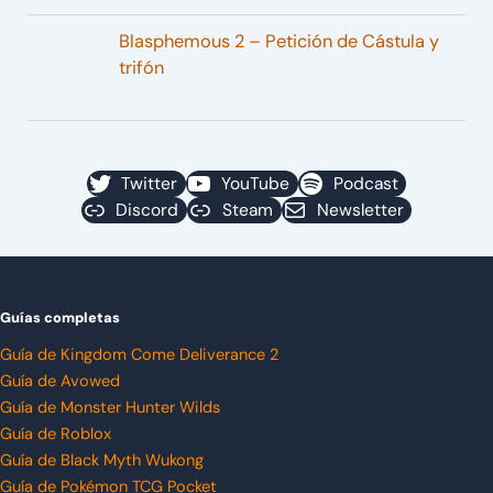
Blasphemous 2 – Petición de Cástula y
trifón
Twitter
YouTube
Podcast
Discord
Steam
Newsletter
Guías completas
Guía de Kingdom Come Deliverance 2
Guía de Avowed
Guía de Monster Hunter Wilds
Guía de Roblox
Guía de Black Myth Wukong
Guía de Pokémon TCG Pocket