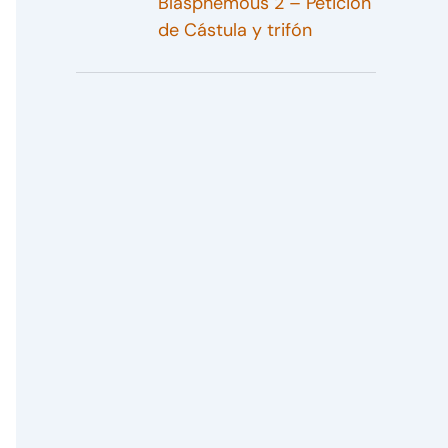
Blasphemous 2 – Petición
de Cástula y trifón