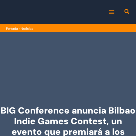
Ir
al
MAIN
contenido
Portada
›
Noticias
MENU
BIG Conference anuncia Bilbao
Indie Games Contest, un
evento que premiará a los