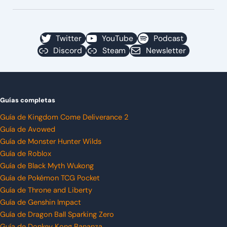
Twitter
YouTube
Podcast
Discord
Steam
Newsletter
Guías completas
Guía de Kingdom Come Deliverance 2
Guía de Avowed
Guía de Monster Hunter Wilds
Guía de Roblox
Guía de Black Myth Wukong
Guía de Pokémon TCG Pocket
Guía de Throne and Liberty
Guía de Genshin Impact
Guía de Dragon Ball Sparking Zero
Guía de Donkey Kong Bananza