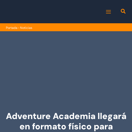
Ir
al
MAIN
contenido
Portada
›
Noticias
MENU
Adventure Academia llegará
en formato físico para