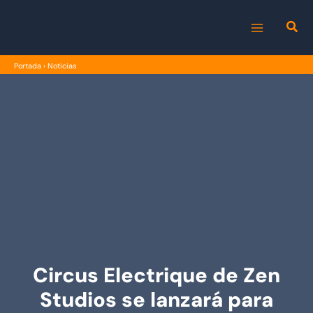
Ir
al
MAIN
contenido
Portada
›
Noticias
MENU
Circus Electrique de Zen
Studios se lanzará para