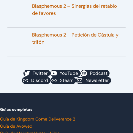
Blasphemous 2 – Sinergias del retablo
de favores
Blasphemous 2 – Petición de Cástula y
trifón
Twitter
YouTube
Podcast
Discord
Steam
Newsletter
Guías completas
Guía de Kingdom Come Deliverance 2
Guía de Avowed