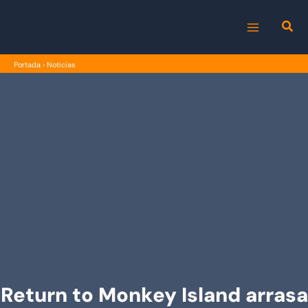
Ir
al
MAIN
contenido
Portada
›
Noticias
MENU
Return to Monkey Island arrasa