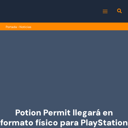
Ir
al
MAIN
contenido
Portada
›
Noticias
MENU
Potion Permit llegará en
formato físico para PlayStation