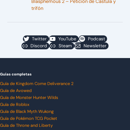
Blasphemous 2 – Petición de Cástula y
trifón
Twitter
YouTube
Podcast
Discord
Steam
Newsletter
Guías completas
Guía de Kingdom Come Deliverance 2
Guía de Avowed
Guía de Monster Hunter Wilds
Guía de Roblox
Guía de Black Myth Wukong
Guía de Pokémon TCG Pocket
Guía de Throne and Liberty