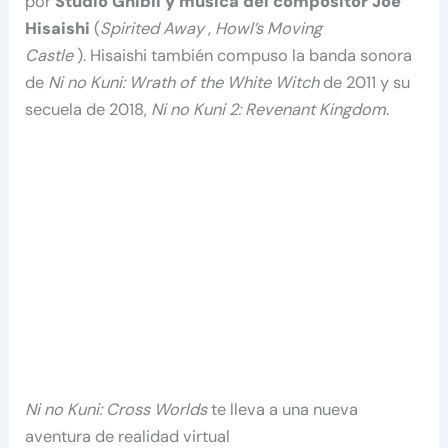
por
Studio Ghibli y música del compositor Joe
Hisaishi
(
Spirited Away
,
Howl’s Moving
Castle
). Hisaishi también compuso la banda sonora
de
Ni no Kuni: Wrath of the White Witch
de 2011 y su
secuela de 2018,
Ni no Kuni 2: Revenant Kingdom
.
Ni no Kuni: Cross Worlds
te lleva a una nueva
aventura de realidad virtual