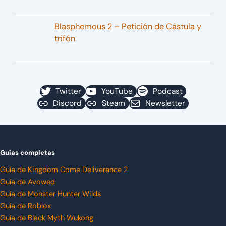
Blasphemous 2 – Petición de Cástula y
trifón
Twitter
YouTube
Podcast
Discord
Steam
Newsletter
Guías completas
Guía de Kingdom Come Deliverance 2
Guía de Avowed
Guía de Monster Hunter Wilds
Guía de Roblox
Guía de Black Myth Wukong