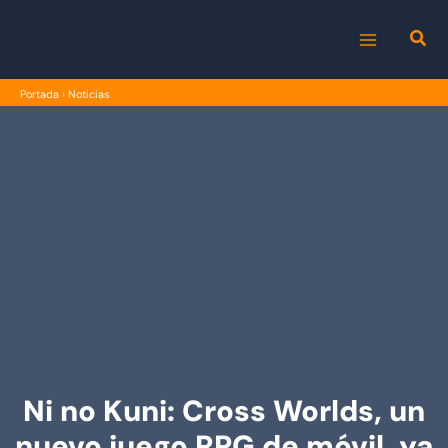
Ir
al
MAIN
contenido
Portada
›
Noticias
MENU
Ni no Kuni: Cross Worlds, un
nuevo juego RPG de móvil, ya