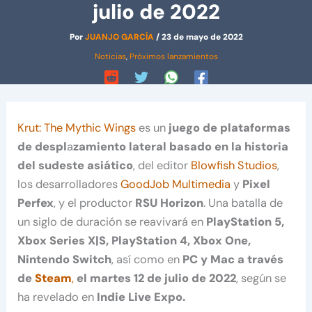
julio de 2022
Por
JUANJO GARCÍA
/
23 de mayo de 2022
Noticias
,
Próximos lanzamientos
Krut: The Mythic Wings
es un
juego de plataformas
de despl
a
zamiento lateral basado en la historia
del sudeste asiático
, del editor
Blowfish Studios
,
los desarrolladores
GoodJob Multimedia
y
Pixel
Perfex
, y el productor
RSU Horizon
. Una batalla de
un siglo de duración se reavivará en
PlayStation 5,
Xbox Series X|S, PlayStation 4, Xbox One,
Nintendo Switch
, así como en
PC y Mac a través
de
Steam
,
el martes 12 de julio de 2022
, según se
ha revelado en
Indie Live Expo.