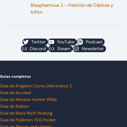
Blasphemous 2 – Petición de Cástula y
trifón
Twitter
YouTube
Podcast
Discord
Steam
Newsletter
Guías completas
Guía de Kingdom Come Deliverance 2
Guía de Avowed
Guía de Monster Hunter Wilds
Guía de Roblox
Guía de Black Myth Wukong
Guía de Pokémon TCG Pocket
Guía de Throne and Liberty