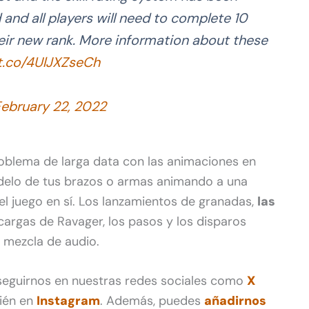
and all players will need to complete 10
ir new rank. More information about these
/t.co/4UlJXZseCh
ebruary 22, 2022
oblema de larga data con las animaciones en
odelo de tus brazos o armas animando a una
l juego en sí. Los lanzamientos de granadas,
las
s cargas de Ravager, los pasos y los disparos
 mezcla de audio.
 seguirnos en nuestras redes sociales como
X
ién en
Instagram
. Además, puedes
añadirnos