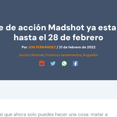
te de acción Madshot ya esta
hasta el 28 de febrero
Por
JON FERNÁNDEZ
/
21 de febrero de 2022
Acción
,
Noticias
,
Próximos lanzamientos
,
Roguelike
así que ahora solo puedes hacer una cosa: matar a