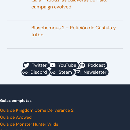
campaign evolved
Blasphemous 2 – Petición de Cástula y
trifón
Twitter
YouTube
Podcast
Discord
Steam
Newsletter
Guías completas
Guía de Kingdom Come Deliverance 2
Guía de Avowed
Guía de Monster Hunter Wilds