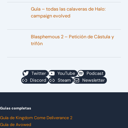
Guía – todas las calaveras de Halo:
campaign evolved
Blasphemous 2 – Petición de Cástula y
trifón
Twitter
YouTube
Podcast
Discord
Steam
Newsletter
Guías completas
Guía de Kingdom Come Deliverance 2
Guía de Avowed