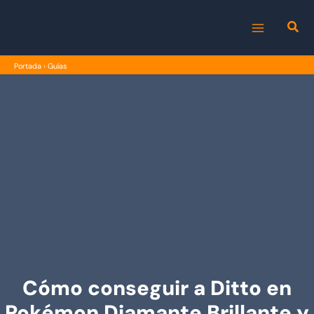
Ir
al
MAIN
contenido
Portada
›
Guías
MENU
Cómo conseguir a Ditto en
Pokémon Diamante Brillante y