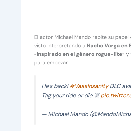
El actor Michael Mando repite su papel 
visto interpretando a
Nacho Varga en B
«
inspirado en el género rogue-lite
» y
para empezar.
He’s back!
#VaasInsanity
DLC avai
Tag your ride or die ☠️
pic.twitte
— Michael Mando (@MandoMicha