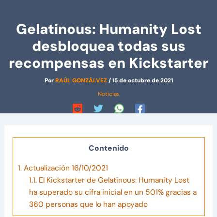
Gelatinous: Humanity Lost
desbloquea todas sus
recompensas en Kickstarter
Por
RAÚL GONZÁLVEZ
/
15 de octubre de 2021
Noticias
Contenido
1.
Actualización 16/10/2021
1.1.
El Kickstarter de Gelatinous: Humanity Lost
ha superado su cifra inicial en un 501% gracias a
360 personas que lo han apoyado