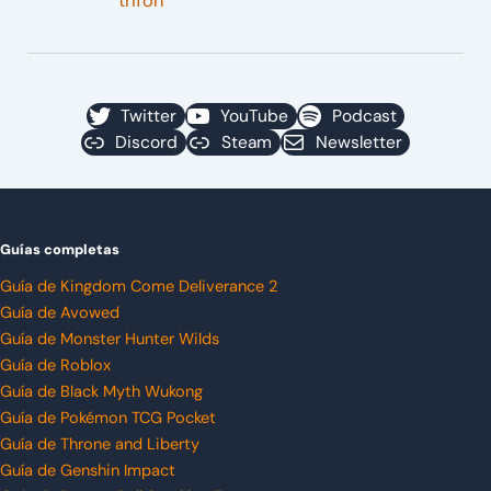
trifón
Twitter
YouTube
Podcast
Discord
Steam
Newsletter
Guías completas
Guía de Kingdom Come Deliverance 2
Guía de Avowed
Guía de Monster Hunter Wilds
Guía de Roblox
Guía de Black Myth Wukong
Guía de Pokémon TCG Pocket
Guía de Throne and Liberty
Guía de Genshin Impact