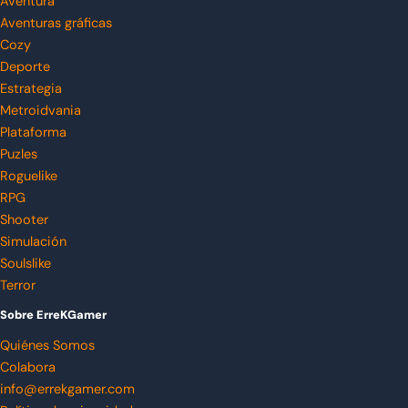
Aventura
Aventuras gráficas
Cozy
Deporte
Estrategia
Metroidvania
Plataforma
Puzles
Roguelike
RPG
Shooter
Simulación
Soulslike
Terror
Sobre ErreKGamer
Quiénes Somos
Colabora
info@errekgamer.com