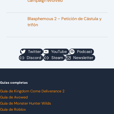
campaign evolved
Blasphemous 2 – Petición de Cástula y
trifón
Twitter
YouTube
Podcast
Discord
Steam
Newsletter
Guías completas
Guía de Kingdom Come Deliverance 2
Guía de Avowed
Guía de Monster Hunter Wilds
Guía de Roblox