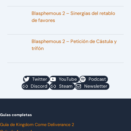
Blasphemous 2 – Sinergias del retablo
de favores
Blasphemous 2 – Petición de Cástula y
trifón
Twitter
YouTube
Podcast
Discord
Steam
Newsletter
Guías completas
Guía de Kingdom Come Deliverance 2