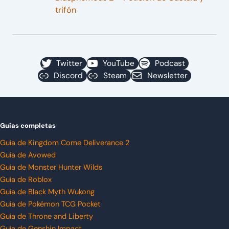
trifón
Twitter
YouTube
Podcast
Discord
Steam
Newsletter
Guías completas
Guía de Kingdom Come Deliverance 2
Guía de Avowed
Guía de Monster Hunter Wilds
Guía de Roblox
Guía de Black Myth Wukong
Guía de Pokémon TCG Pocket
Guía de Throne and Liberty
Guía de Genshin Impact