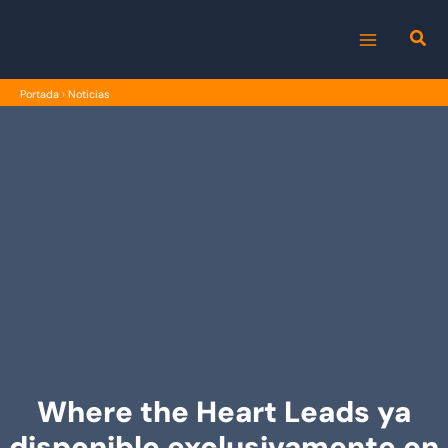
Ir
al
MAIN
contenido
Portada
›
Noticias
MENU
Where the Heart Leads ya
disponible exclusivamente en