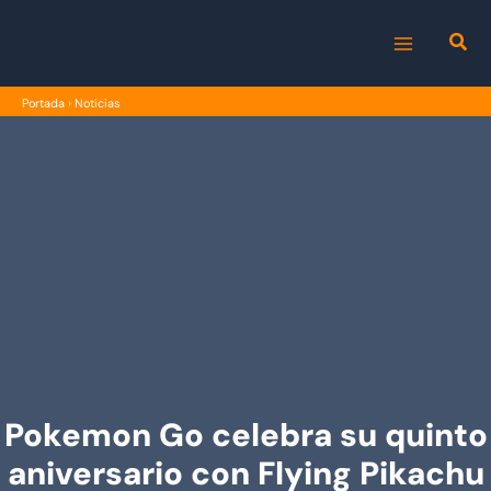
Ir
al
MAIN
contenido
Portada
›
Noticias
MENU
Pokemon Go celebra su quinto
aniversario con Flying Pikachu