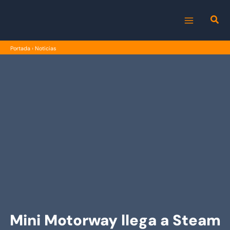
Ir
al
MAIN
contenido
Portada
›
Noticias
MENU
Mini Motorway llega a Steam