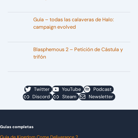
Guía – todas las calaveras de Halo:
campaign evolved
Blasphemous 2 – Petición de Cástula y
trifón
Twitter
YouTube
Podcast
Discord
Steam
Newsletter
Guías completas
Guía de Kingdom Come Deliverance 2