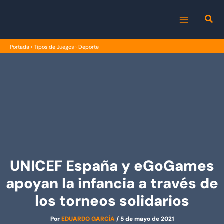
Ir
al
MAIN
contenido
Portada
›
Tipos de Juegos
›
Deporte
MENU
UNICEF España y eGoGames
apoyan la infancia a través de
los torneos solidarios
Por
EDUARDO GARCÍA
/
5 de mayo de 2021