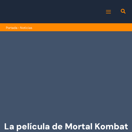
Ir
al
MAIN
contenido
Portada
›
Noticias
MENU
La película de Mortal Kombat