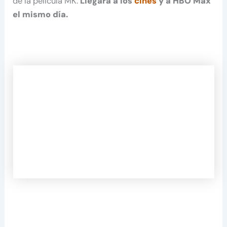
de la película MK.
Llegará a los
cines
y a HBO Max
el mismo día.