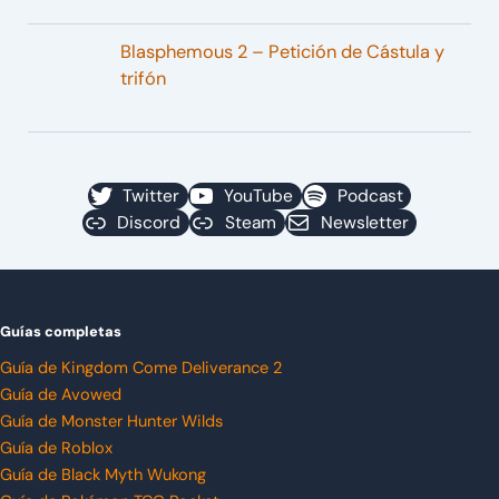
Blasphemous 2 – Petición de Cástula y
trifón
Twitter
YouTube
Podcast
Discord
Steam
Newsletter
Guías completas
Guía de Kingdom Come Deliverance 2
Guía de Avowed
Guía de Monster Hunter Wilds
Guía de Roblox
Guía de Black Myth Wukong