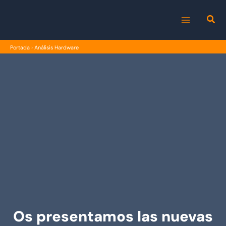
Ir
al
MAIN
contenido
Portada
›
Análisis Hardware
MENU
Os presentamos las nuevas