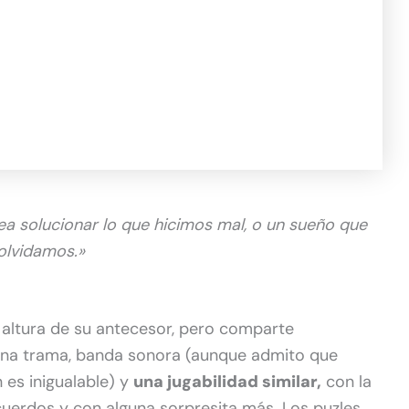
ea solucionar lo que hicimos mal, o un sueño que
olvidamos.»
 altura de su antecesor, pero comparte
uena trama, banda sonora (aunque admito que
es inigualable) y
una jugabilidad similar,
con la
cuerdos y con alguna sorpresita más. Los puzles