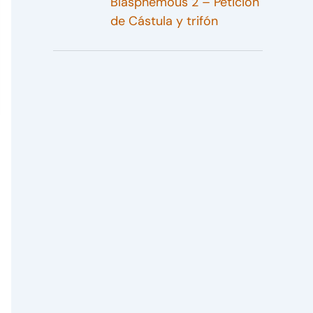
Blasphemous 2 – Petición
de Cástula y trifón