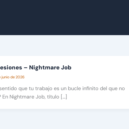
resiones – Nightmare Job
e junio de 2026
sentido que tu trabajo es un bucle infinito del que no
En Nightmare Job, título […]