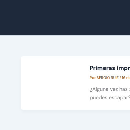
Primeras imp
Por
SERGIO RUIZ
/
16 d
¿Alguna vez has 
puedes escapar? 