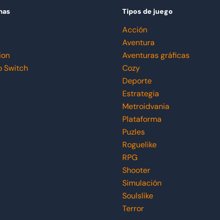
mas
Tipos de juego
Acción
Aventura
ion
Aventuras gráficas
o Switch
Cozy
Deporte
Estrategia
Metroidvania
Plataforma
Puzles
Roguelike
RPG
Shooter
Simulación
Soulslike
Terror