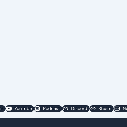
er
YouTube
Podcast
Discord
Steam
N