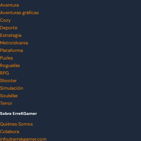
Aventura
Aventuras gráficas
Cozy
Deporte
Estrategia
Metroidvania
Plataforma
Puzles
Roguelike
RPG
Shooter
Simulación
Soulslike
Terror
Sobre ErreKGamer
Quiénes Somos
Colabora
info@errekgamer.com