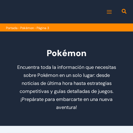
Ir
al
MAIN
contenido
Portada
›
Pokémon
›
Página 3
MENU
Pokémon
Encuentra toda la información que necesitas
sobre Pokémon en un solo lugar: desde
noticias de última hora hasta estrategias
competitivas y guías detalladas de juegos.
¡Prepárate para embarcarte en una nueva
aventura!