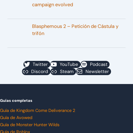
campaign evolved
Blasphemous 2 – Petición de Cástula y
trifón
Twitter
YouTube
Podcast
Discord
Steam
Newsletter
Guías completas
Guía de Kingdom Come Deliverance 2
Guía de Avowed
Guía de Monster Hunter Wilds
Guía de Roblox