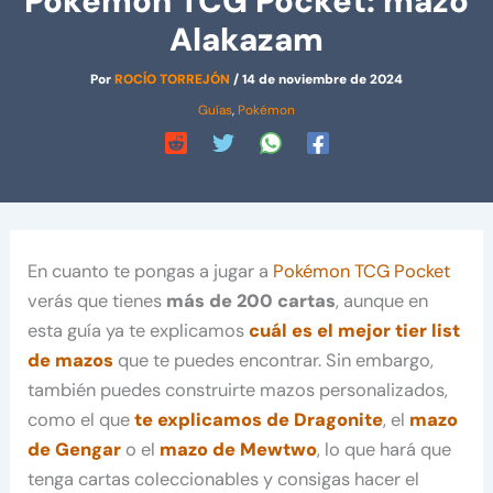
Pókemon TCG Pocket: mazo
Alakazam
Por
ROCÍO TORREJÓN
/
14 de noviembre de 2024
Guías
,
Pokémon
En cuanto te pongas a jugar a
Pokémon TCG Pocket
verás que tienes
más de 200 cartas
, aunque en
esta guía ya te explicamos
cuál es el mejor tier list
de mazos
que te puedes encontrar. Sin embargo,
también puedes construirte mazos personalizados,
como el que
te explicamos de Dragonite
, el
mazo
de Gengar
o el
mazo de Mewtwo
, lo que hará que
tenga cartas coleccionables y consigas hacer el