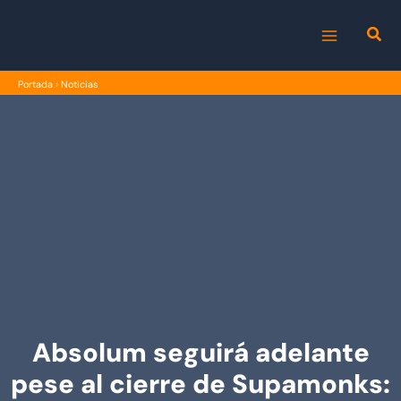
Ir
al
MAIN
contenido
Portada
›
Noticias
MENU
Absolum seguirá adelante
pese al cierre de Supamonks: