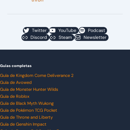
Twitter
YouTube
Podcast
Discord
Steam
Newsletter
Guías completas
Guía de Kingdom Come Deliverance 2
Guía de Avowed
Guía de Monster Hunter Wilds
Guía de Roblox
Guía de Black Myth Wukong
Guía de Pokémon TCG Pocket
Guía de Throne and Liberty
Guía de Genshin Impact