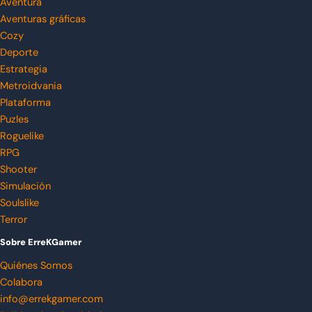
Aventura
Aventuras gráficas
Cozy
Deporte
Estrategia
Metroidvania
Plataforma
Puzles
Roguelike
RPG
Shooter
Simulación
Soulslike
Terror
Sobre ErreKGamer
Quiénes Somos
Colabora
info@errekgamer.com