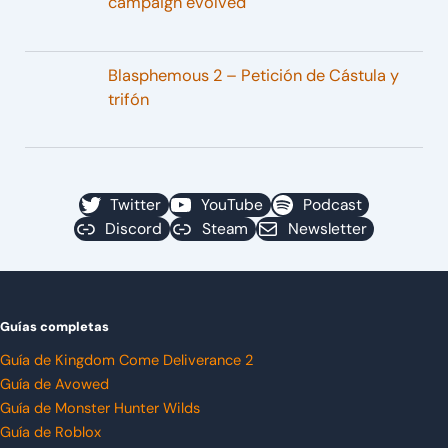
campaign evolved
Blasphemous 2 – Petición de Cástula y
trifón
Twitter
YouTube
Podcast
Discord
Steam
Newsletter
Guías completas
Guía de Kingdom Come Deliverance 2
Guía de Avowed
Guía de Monster Hunter Wilds
Guía de Roblox