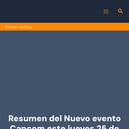
Ir
al
MAIN
contenido
Portada
›
Noticias
MENU
Resumen del Nuevo evento
Capcom este jueves 25 de