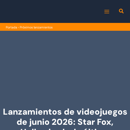
Ir
al
MAIN
contenido
Portada
›
Próximos lanzamientos
MENU
Lanzamientos de videojuegos
de junio 2026: Star Fox,