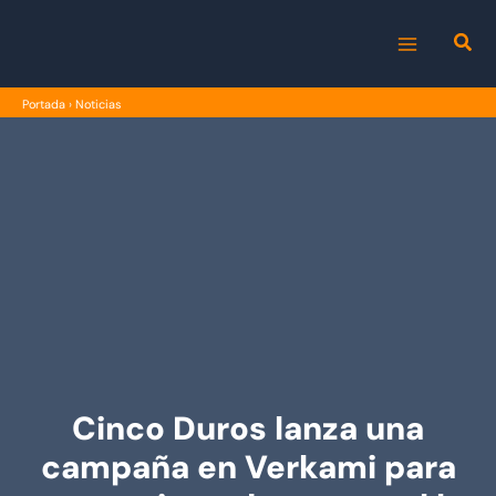
Ir
al
MAIN
contenido
Portada
›
Noticias
MENU
Cinco Duros lanza una
campaña en Verkami para